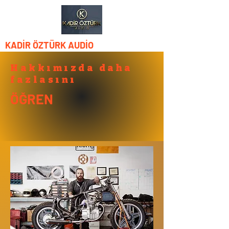
KADİR ÖZTÜRK AUDİO
Hakkımızda daha
fazlasını
ÖĞREN