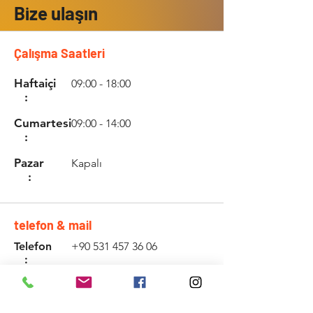
Bize ulaşın
Çalışma Saatleri
Haftaiçi
09:00 - 18:00
:
Cumartesi
09:00 - 14:00
:
Pazar
Kapalı
:
telefon & mail
Telefon
+90 531 457 36 06
:
Email
www.kadirozturkaudio.
com
: