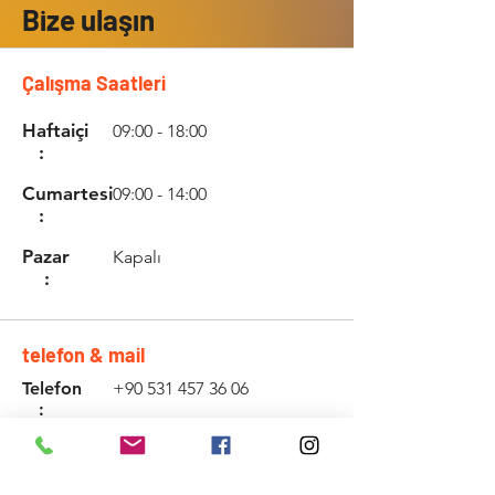
Bize ulaşın
Çalışma Saatleri
Haftaiçi
09:00 - 18:00
:
Cumartesi
09:00 - 14:00
:
Pazar
Kapalı
:
telefon & mail
Telefon
+90 531 457 36 06
:
Email
www.kadirozturkaudio.
com
: